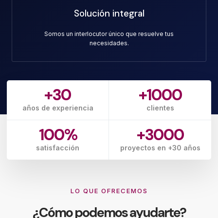
Solución integral
Somos un interlocutor único que resuelve tus
necesidades.
+
30
+
1000
años de experiencia
clientes
100
%
+
3000
satisfacción
proyectos en +30 años
LO QUE OFRECEMOS
¿Cómo podemos ayudarte?