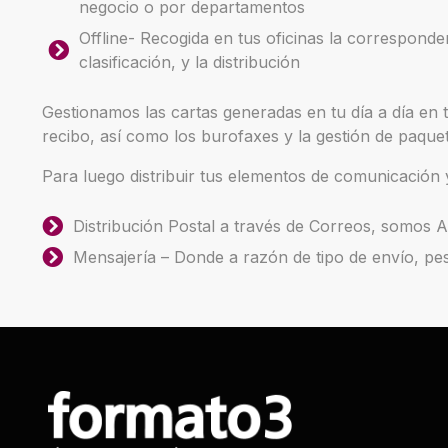
negocio o por departamentos
Offline- Recogida en tus oficinas la corresponde
clasificación, y la distribución
Gestionamos las cartas generadas en tu día a día en t
recibo, así como los burofaxes y la gestión de paque
Para luego distribuir tus elementos de comunicación y
Distribución Postal a través de Correos, somos
Mensajería – Donde a razón de tipo de envío, pe