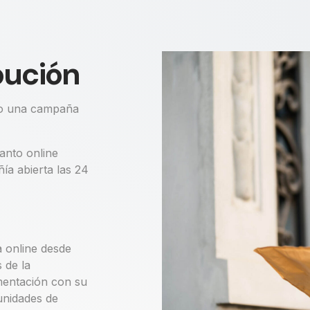
bución
abo una campaña
anto online
ía abierta las 24
a online desde
 de la
mentación con su
unidades de