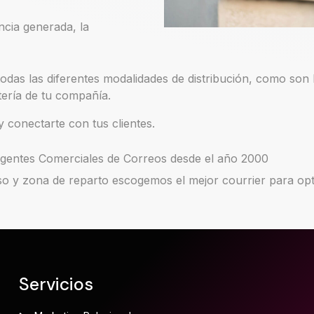
ncia generada, la
odas las diferentes modalidades de distribución, como son l
tería de tu compañía.
 conectarte con tus clientes.
 Agentes Comerciales de Correos desde el año 2000
so y zona de reparto escogemos el mejor courrier para opt
Servicios